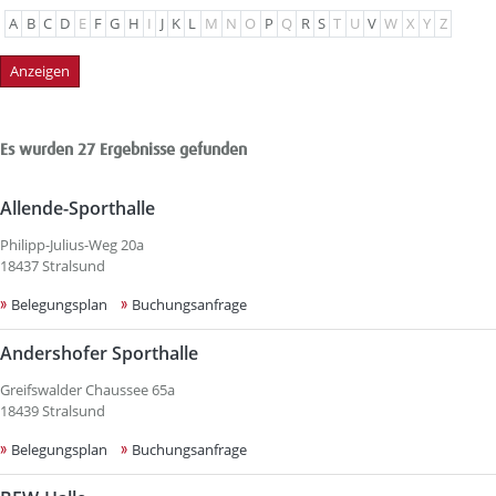
A
B
C
D
E
F
G
H
I
J
K
L
M
N
O
P
Q
R
S
T
U
V
W
X
Y
Z
Es wurden 27 Ergebnisse gefunden
Allende-Sporthalle
Philipp-Julius-Weg 20a
18437 Stralsund
Belegungsplan
Buchungsanfrage
Andershofer Sporthalle
Greifswalder Chaussee 65a
18439 Stralsund
Belegungsplan
Buchungsanfrage