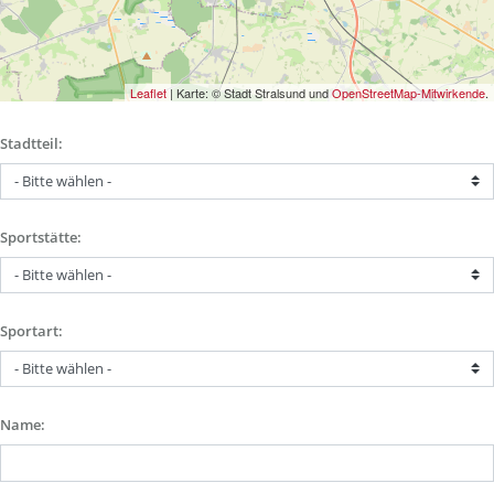
Leaflet
| Karte: © Stadt Stralsund und
OpenStreetMap-Mitwirkende
.
Stadtteil:
Sportstätte:
Sportart:
Name: