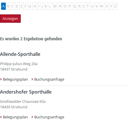
A
B
C
D
E
F
G
H
I
J
K
L
M
N
O
P
Q
R
S
T
U
V
W
X
Y
Z
Es wurden 2 Ergebnisse gefunden
Allende-Sporthalle
Philipp-Julius-Weg 20a
18437 Stralsund
Belegungsplan
Buchungsanfrage
Andershofer Sporthalle
Greifswalder Chaussee 65a
18439 Stralsund
Belegungsplan
Buchungsanfrage