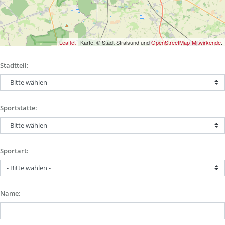
Leaflet
| Karte: © Stadt Stralsund und
OpenStreetMap-Mitwirkende
.
Stadtteil:
Sportstätte:
Sportart:
Name: