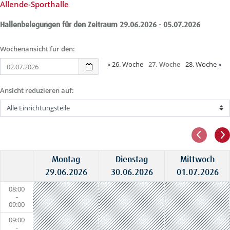
Allende-Sporthalle
Hallenbelegungen für den Zeitraum 29.06.2026 - 05.07.2026
Wochenansicht für den:
«
26. Woche
27. Woche
28. Woche
»
Ansicht reduzieren auf:
Montag
Dienstag
Mittwoch
29.06.2026
30.06.2026
01.07.2026
08:00
-
09:00
09:00
-