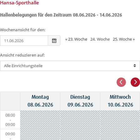
Hansa-Sporthalle
Hallenbelegungen für den Zeitraum 08.06.2026 - 14.06.2026
Wochenansicht für den:
«
23. Woche
24. Woche
25. Woche
»
Ansicht reduzieren auf:
Montag
Dienstag
Mittwoch
08.06.2026
09.06.2026
10.06.2026
08:00
-
09:00
09:00
-