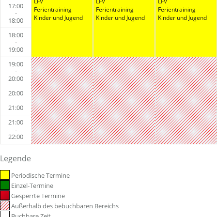
LFV
LFV
LFV
17:00
Ferientraining
Ferientraining
Ferientraining
-
Kinder und Jugend
Kinder und Jugend
Kinder und Jugend
18:00
18:00
-
19:00
19:00
-
20:00
20:00
-
21:00
21:00
-
22:00
Legende
Periodische Termine
Einzel-Termine
Gesperrte Termine
Außerhalb des bebuchbaren Bereichs
Buchbare Zeit