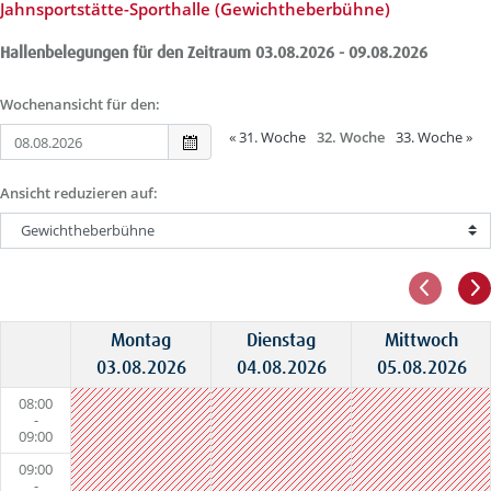
Jahnsportstätte-Sporthalle (Gewichtheberbühne)
Hallenbelegungen für den Zeitraum 03.08.2026 - 09.08.2026
Wochenansicht für den:
«
31. Woche
32. Woche
33. Woche
»
Ansicht reduzieren auf:
Montag
Dienstag
Mittwoch
03.08.2026
04.08.2026
05.08.2026
08:00
-
09:00
09:00
-