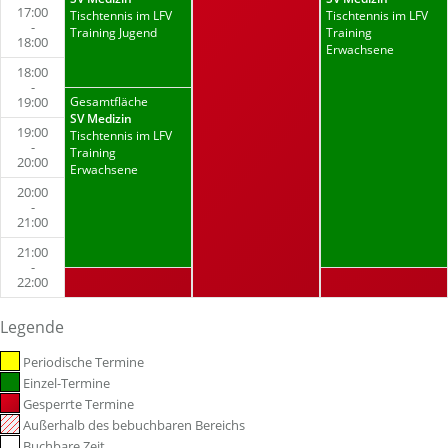
17:00
Tischtennis im LFV
Tischtennis im LFV
-
Training Jugend
Training
18:00
Erwachsene
18:00
-
19:00
Gesamtfläche
SV Medizin
19:00
Tischtennis im LFV
-
Training
20:00
Erwachsene
20:00
-
21:00
21:00
-
22:00
Legende
Periodische Termine
Einzel-Termine
Gesperrte Termine
Außerhalb des bebuchbaren Bereichs
Buchbare Zeit