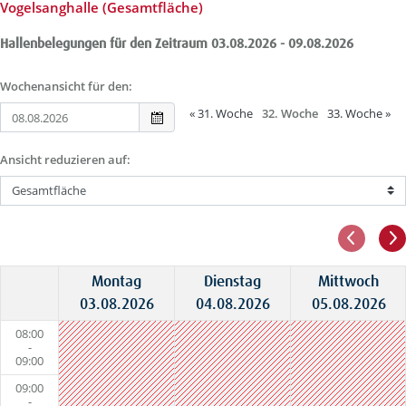
Vogelsanghalle (Gesamtfläche)
Hallenbelegungen für den Zeitraum 03.08.2026 - 09.08.2026
Wochenansicht für den:
«
31. Woche
32. Woche
33. Woche
»
Ansicht reduzieren auf:
Montag
Dienstag
Mittwoch
03.08.2026
04.08.2026
05.08.2026
08:00
-
09:00
09:00
-