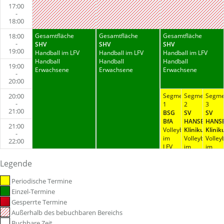
17:00
-
18:00
18:00
Gesamtfläche
Gesamtfläche
Gesamtfläche
-
SHV
SHV
SHV
19:00
Handball im LFV
Handball im LFV
Handball im LFV
Handball
Handball
Handball
19:00
Erwachsene
Erwachsene
Erwachsene
-
20:00
20:00
Segment
Segment
Segme
-
1
2
3
21:00
BSG
SV
SV
BfA
HANSE-
HANSE
21:00
Volleyball
Klinikum
Klini
-
im
Volleyball
Volleyb
22:00
LFV
im
im
Volleyball
LFV
LFV
Legende
-
Volleyball
Volleyb
Erwachsene
-
-
Periodische Termine
Erwachsene
Erwac
Einzel-Termine
Gesperrte Termine
Außerhalb des bebuchbaren Bereichs
Buchbare Zeit