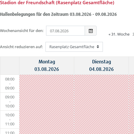
Stadion der Freundschaft (Rasenplatz Gesamtfläche)
Hallenbelegungen für den Zeitraum 03.08.2026 - 09.08.2026
Wochenansicht für den:
«
31. Woche
Ansicht reduzieren auf:
Montag
Dienstag
03.08.2026
04.08.2026
08:00
-
09:00
09:00
-
10:00
10:00
-
11:00
11:00