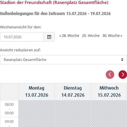
Stadion der Freundschaft (Rasenplatz Gesamtfläche)
Hallenbelegungen für den Zeitraum 13.07.2026 - 19.07.2026
Wochenansicht für den:
«
28. Woche
29. Woche
30. Woche
»
Ansicht reduzieren auf:
Montag
Dienstag
Mittwoch
13.07.2026
14.07.2026
15.07.2026
08:00
-
09:00
09:00
-