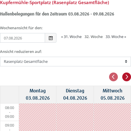
Kupfermühle-Sportplatz (Rasenplatz Gesamtfläche)
Hallenbelegungen für den Zeitraum 03.08.2026 - 09.08.2026
Wochenansicht für den:
«
31. Woche
32. Woche
33. Woche
»
Ansicht reduzieren auf:
Montag
Dienstag
Mittwoch
03.08.2026
04.08.2026
05.08.2026
08:00
-
09:00
09:00
-