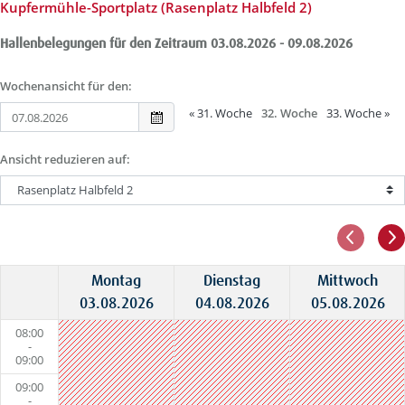
Kupfermühle-Sportplatz (Rasenplatz Halbfeld 2)
Hallenbelegungen für den Zeitraum 03.08.2026 - 09.08.2026
Wochenansicht für den:
«
31. Woche
32. Woche
33. Woche
»
Ansicht reduzieren auf:
Montag
Dienstag
Mittwoch
03.08.2026
04.08.2026
05.08.2026
08:00
-
09:00
09:00
-