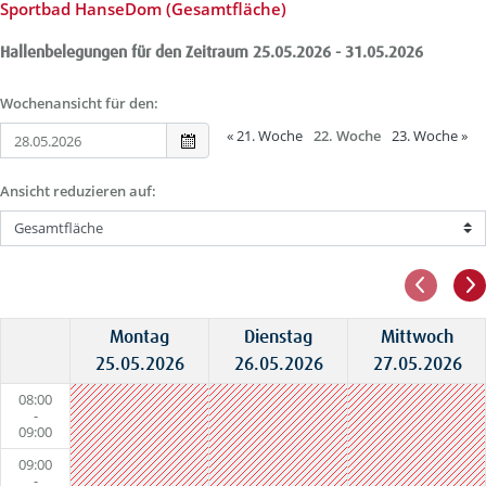
Sportbad HanseDom (Gesamtfläche)
Hallenbelegungen für den Zeitraum 25.05.2026 - 31.05.2026
Wochenansicht für den:
«
21. Woche
22. Woche
23. Woche
»
Ansicht reduzieren auf:
Montag
Dienstag
Mittwoch
25.05.2026
26.05.2026
27.05.2026
08:00
-
09:00
09:00
-