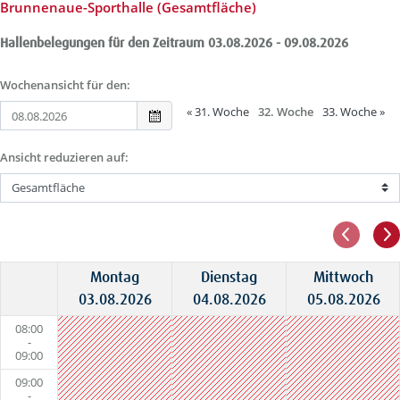
Brunnenaue-Sporthalle (Gesamtfläche)
Hallenbelegungen für den Zeitraum 03.08.2026 - 09.08.2026
Wochenansicht für den:
«
31. Woche
32. Woche
33. Woche
»
Ansicht reduzieren auf:
Montag
Dienstag
Mittwoch
03.08.2026
04.08.2026
05.08.2026
08:00
-
09:00
09:00
-