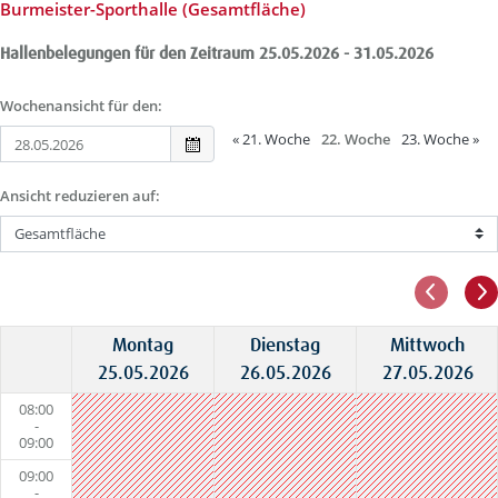
Burmeister-Sporthalle (Gesamtfläche)
Hallenbelegungen für den Zeitraum 25.05.2026 - 31.05.2026
Wochenansicht für den:
«
21. Woche
22. Woche
23. Woche
»
Ansicht reduzieren auf:
Montag
Dienstag
Mittwoch
25.05.2026
26.05.2026
27.05.2026
08:00
-
09:00
09:00
-