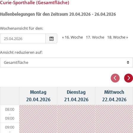
Curie-Sporthalle (Gesamtfläche)
Hallenbelegungen für den Zeitraum 20.04.2026 - 26.04.2026
Wochenansicht für den:
«
16. Woche
17. Woche
18. Woche
»
Ansicht reduzieren auf:
Montag
Dienstag
Mittwoch
20.04.2026
21.04.2026
22.04.2026
08:00
-
09:00
09:00
-