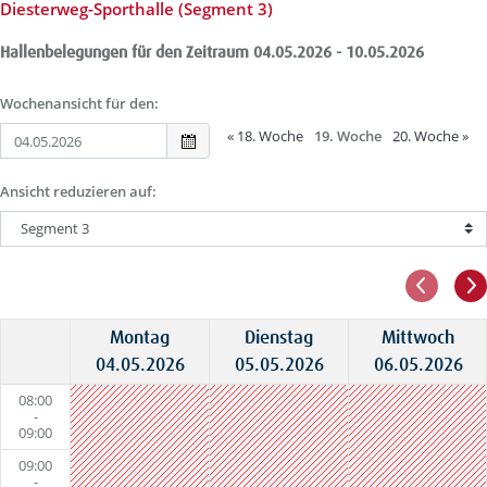
Diesterweg-Sporthalle (Segment 3)
Hallenbelegungen für den Zeitraum 04.05.2026 - 10.05.2026
Wochenansicht für den:
«
18. Woche
19. Woche
20. Woche
»
Ansicht reduzieren auf:
Montag
Dienstag
Mittwoch
04.05.2026
05.05.2026
06.05.2026
08:00
-
09:00
09:00
-