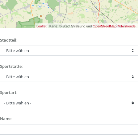
Leaflet
| Karte: © Stadt Stralsund und
OpenStreetMap-Mitwirkende
.
Stadtteil:
Sportstätte:
Sportart:
Name: